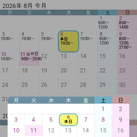
2026年 8月 今月
月
火
水
木
金
土
日
1
2
8:00
〜
8:00
〜
12:00
14:00
3
4
5
6
7
8
9
19:30
〜
19:30
〜
19:30
〜
19:30
〜
8:00
〜
8:00
〜
本日
12:00
12:00
、
19:30
〜
21:00
〜
10
11
山の日
12
13
14
15
16
19:30
〜
9:00
〜
23:30
17
18
19
20
21
22
23
24
25
26
27
28
29
30
31
月
火
水
木
金
土
日
1
2
2026年 9月 来月
6
3
4
5
7
8
9
本日
月
火
水
木
金
土
日
1
2
3
4
5
6
10
11
12
13
14
15
16