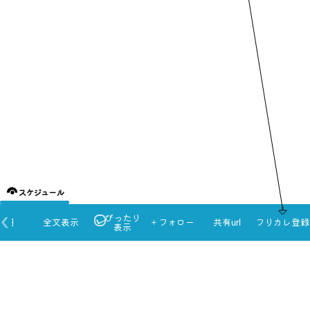
スケジュール
ぴったり
本日
全文表示
＋フォロー
共有url
フリカレ登録
表示