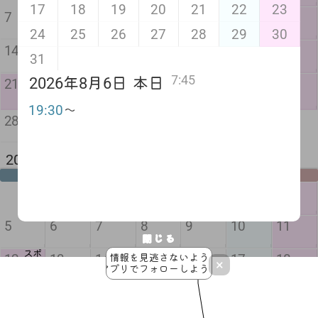
17
18
19
20
21
22
23
7
8
9
10
11
12
13
24
25
26
27
28
29
30
14
15
16
17
18
19
20
31
7:45
敬老
振替
秋分
2026年8月6日
本日
21
22
23
24
25
26
27
の日
休日
の日
19:30
〜
28
29
30
2026年 10月 2か月後
月
火
水
木
金
土
日
1
2
3
4
5
6
7
8
9
10
11
閉じる
スポ
12
13
14
15
16
17
18
情報を見逃さないよう
×
ーツ
アプリでフォローしよう！
の日
19
20
21
22
23
24
25