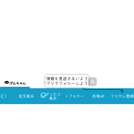
情報を見逃さないよう
×
アプリでフォローしよう！
げんちゃん
ぴったり
本日
全文表示
＋フォロー
共有url
フリカレ登録
表示