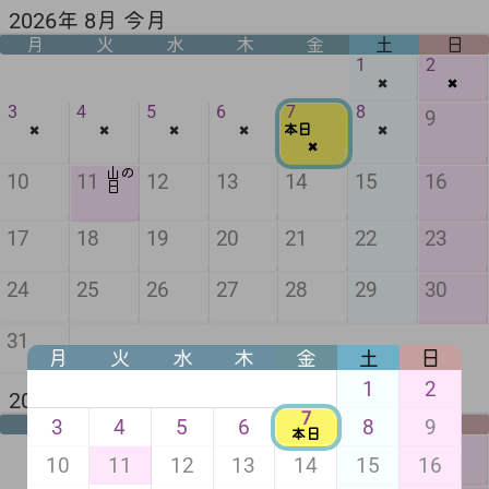
2026年 8月 今月
月
火
水
木
金
土
日
1
2
✖️
✖️
3
4
5
6
7
8
9
✖️
✖️
✖️
✖️
✖️
本日
✖️
山の
10
11
12
13
14
15
16
日
17
18
19
20
21
22
23
24
25
26
27
28
29
30
31
月
火
水
木
金
土
日
1
2
2026年 9月 来月
7
月
火
水
木
金
土
日
3
4
5
6
8
9
本日
1
2
3
4
5
6
10
11
12
13
14
15
16