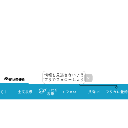
情報を見逃さないよう
×
アプリでフォローしよう！
朝比奈優希
ぴったり
本日
全文表示
＋フォロー
共有url
フリカレ登録
表示