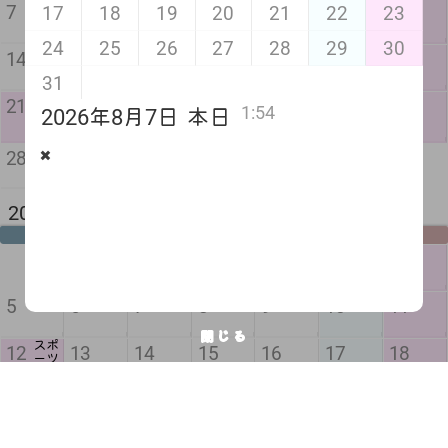
7
8
9
10
11
12
13
17
18
19
20
21
22
23
24
25
26
27
28
29
30
14
15
16
17
18
19
20
31
敬老
振替
秋分
21
22
23
24
25
26
27
1:54
の日
休日
の日
2026年8月7日
本日
✖️
28
29
30
2026年 10月 2か月後
月
火
水
木
金
土
日
1
2
3
4
5
6
7
8
9
10
11
閉じる
スポ
12
13
14
15
16
17
18
ーツ
の日
19
20
21
22
23
24
25