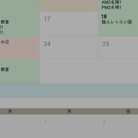
AM2名残1
PM2名残1
18
17
と教室
個人レッスン🈵
残1
残1
分の日
24
25
と教室
水
木
金
1
2