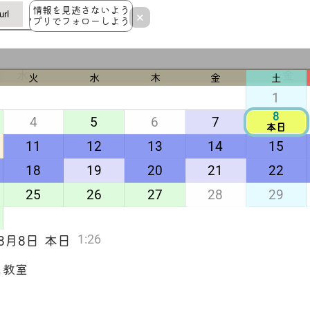
情報を見逃さないよう
rl
×
アプリでフォローしよう！
水
木
金
火
水
木
金
土
1
8
4
5
6
7
本日
11
12
13
14
15
7
6
と教室
和裁の日
18
19
20
21
22
てしごと教室あり
AM🈵
PM🈵
25
26
27
28
29
13
14
1:26
年8月8日
本日
と教室
21
20
日
和裁の日