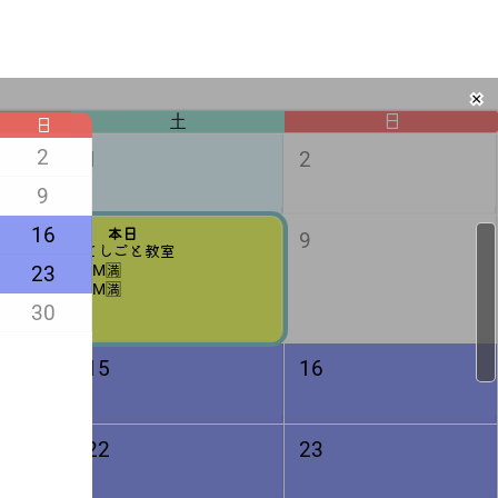
✖
土
日
日
2
1
2
9
16
8
本日
9
てしごと教室
23
AM🈵
PM🈵
30
15
16
22
23