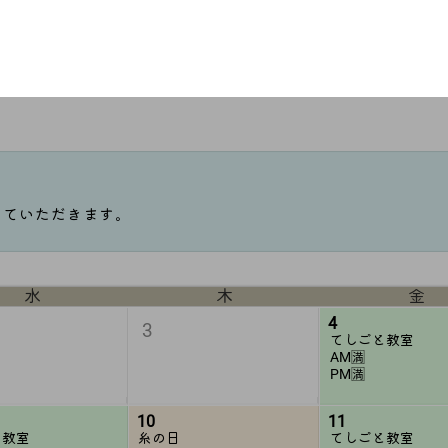
27
28
と教室
てしごと教室
AM🈵
PM🈵
せていただきます。
水
木
金
4
3
てしごと教室
AM🈵
PM🈵
10
11
と教室
糸の日
てしごと教室