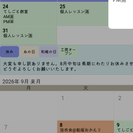
24
25
26
てしごと教室
個人レッスン🈵
てしご
AM🈵
AM🈵
PM🈵
PM🈵
31
個人レッスン🈵
工房オー
休み
糸の日
和裁の日
プン
大変も申し訳ありません。8月中旬は長期にわたりお休みさ
どうぞよろしくお願いいたします。
2026年 9月 来月
月
火
1
2
8
9
7
浴衣会@船坂おかえり
てしご