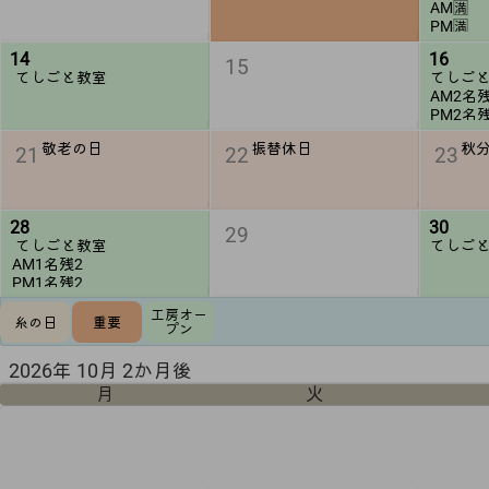
AM🈵
PM🈵
14
16
15
てしごと教室
てしご
AM2名
PM2名
敬老の日
振替休日
秋
21
22
23
28
30
29
てしごと教室
てしご
AM1名残2
PM1名残2
工房オー
糸の日
重要
プン
2026年 10月 2か月後
月
火