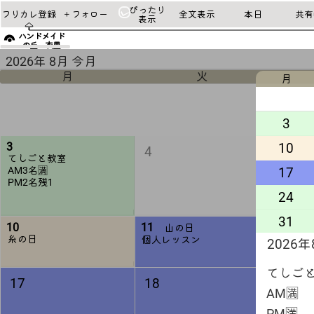
ぴったり
フリカレ登録
＋フォロー
全文表示
本日
共有u
表示
ハンドメイド
の丘 衣里
2026年 8月 今月
月
火
月
3
10
3
5
4
てしごと教室
てしご
17
AM3名🈵
AM🈵
PM2名残1
PM🈵
24
31
10
11
山の日
12
糸の日
個人レッスン
2026
てしご
19
17
18
和裁の
AM🈵
PM🈵