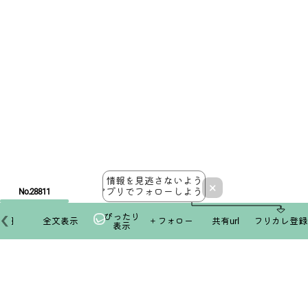
情報を見逃さないよう
×
アプリでフォローしよう！
No.28811
ぴったり
本日
全文表示
＋フォロー
共有url
フリカレ登録
表示