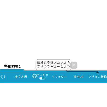
情報を見逃さないよう
×
アプリでフォローしよう！
配信専用 2
ぴったり
本日
全文表示
＋フォロー
共有url
フリカレ登録
表示