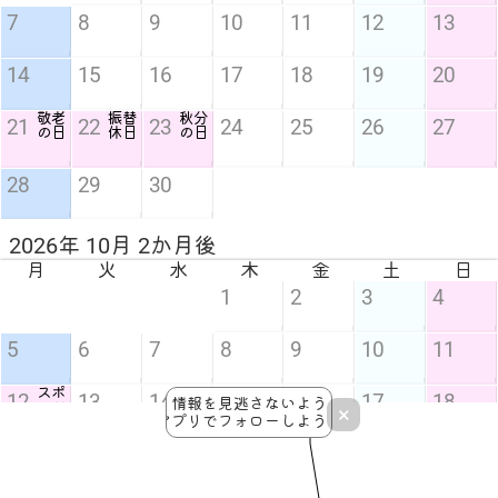
7
8
9
10
11
12
13
14
15
16
17
18
19
20
敬老
振替
秋分
21
22
23
24
25
26
27
の日
休日
の日
28
29
30
2026年 10月 2か月後
月
火
水
木
金
土
日
1
2
3
4
5
6
7
8
9
10
11
スポ
12
13
14
15
16
17
18
情報を見逃さないよう
ーツ
×
アプリでフォローしよう！
の日
19
20
21
22
23
24
25