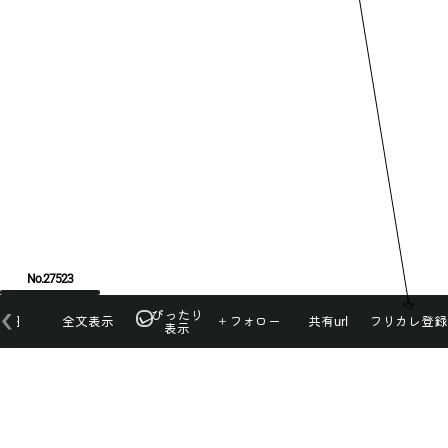
No.27523
ぴったり
本日
全文表示
＋フォロー
共有url
フリカレ登録
表示