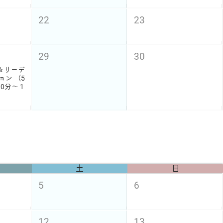
22
23
29
30
＆リーデ
ョン （5
0分〜 1
土
日
5
6
12
13