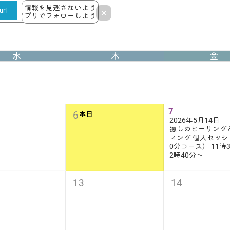
情報を見逃さないよう
rl
×
アプリでフォローしよう！
水
木
金
7
6
本日
2026年5月14日
癒しのヒーリング
ィング 個人セッシ
0分コース） 11時3
2時40分〜
13
14