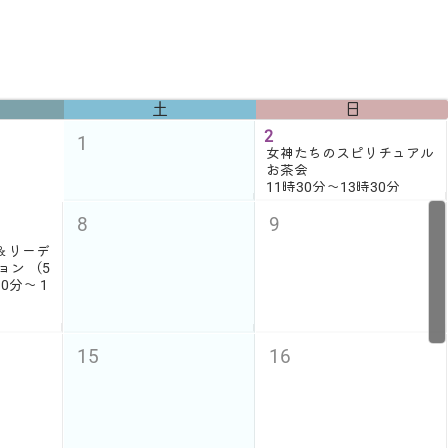
土
日
2
1
女神たちのスピリチュアル
お茶会
11時30分〜13時30分
8
9
＆リーデ
ョン （5
0分〜 1
15
16