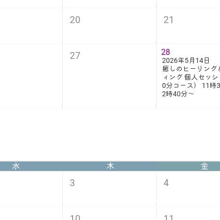
20
21
28
27
2026年5月14日
癒しのヒーリング
ィング 個人セッシ
0分コース） 11時3
2時40分〜
水
木
金
3
4
10
11