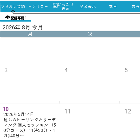
ぴったり
フリカレ登録
＋フォロー
全文表示
本日
共有u
表示
配信専用 1
2026年 8月 今月
月
火
3
4
5
10
11
12
2026年5月14日
癒しのヒーリング＆リーデ
ィング 個人セッション （5
0分コース） 11時30分〜 1
2時40分〜