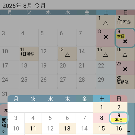
2026年 8月 今月
月
火
水
木
金
土
日
1
2
△
1日可◎
8
9
3
4
5
6
7
❌
本日
❌
11
13
15
16
10
12
14
△
△
△
1日可◎
23
17
18
19
20
21
22
❌
30
24
25
26
27
28
29
要相談
31
月
火
水
木
金
土
日
1
2
予定調整
完全❌
可
9
3
4
5
6
7
8
本日
要相談(黄色)は日時次第で一日デート可能🙆🏻‍♀️ ̖́-‬
時間調整可(緑)は記載時間を変更することも可能です！
10
11
12
13
14
15
16
シフト提出前(半月前迄)であれば平日1日デートや夜デー