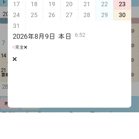
トもできます◎空欄はシフト提出前です！
17
18
19
20
21
22
23
2026年 9月 来月
24
25
26
27
28
29
30
月
火
水
木
金
土
日
31
5
6
1
2
3
4
△
1日可◎
6:52
2026年8月9日
本日
12
13
7
8
9
10
11
❌
1日可◎
完全❌
14
20
15
16
17
18
19
❌
△
1日可◎
21
22
23
27
24
25
26
△
△
要相談
1日可◎
30
28
29
△
予定調整
完全❌
閉じる
可
要相談(黄色)は日時次第で一日デート可能🙆🏻‍♀️ ̖́-‬
時間調整可(緑)は記載時間を変更することも可能です！
シフト提出前(半月前迄)であれば平日1日デートや夜デー
トもできます◎空欄はシフト提出前です！