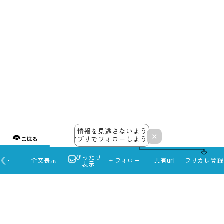
情報を見逃さないよう
×
アプリでフォローしよう！
こはる
ぴったり
本日
全文表示
＋フォロー
共有url
フリカレ登録
表示