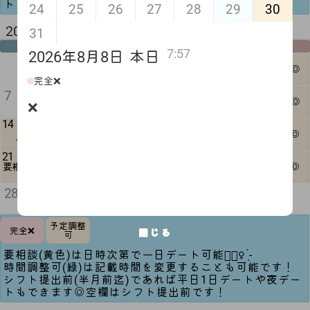
トもできます◎空欄はシフト提出前です！
24
25
26
27
28
29
30
2026年 9月 来月
31
月
火
水
木
金
土
日
7:57
2026年8月8日
本日
5
6
1
2
3
4
△
1日可◎
完全❌
12
13
7
8
9
10
11
❌
1日可◎
❌
14
20
15
16
17
18
19
△
1日可◎
21
22
23
27
24
25
26
△
△
要相談
1日可◎
30
28
29
△
予定調整
完全❌
閉じる
可
要相談(黄色)は日時次第で一日デート可能🙆🏻‍♀️ ̖́-‬
時間調整可(緑)は記載時間を変更することも可能です！
シフト提出前(半月前迄)であれば平日1日デートや夜デー
トもできます◎空欄はシフト提出前です！