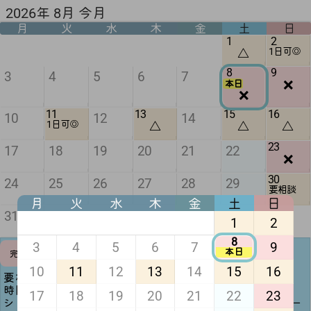
2026年 8月 今月
月
火
水
木
金
土
日
1
2
△
1日可◎
8
9
3
4
5
6
7
❌
本日
❌
11
13
15
16
10
12
14
△
△
△
1日可◎
23
17
18
19
20
21
22
❌
30
24
25
26
27
28
29
要相談
月
火
水
木
金
土
日
31
1
2
8
3
4
5
6
7
9
予定調整
本日
完全❌
可
10
11
12
13
14
15
16
要相談(黄色)は日時次第で一日デート可能🙆🏻‍♀️ ̖́-‬
時間調整可(緑)は記載時間を変更することも可能です！
17
18
19
20
21
22
23
シフト提出前(半月前迄)であれば平日1日デートや夜デー