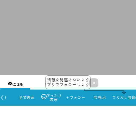
情報を見逃さないよう
×
アプリでフォローしよう！
こはる
ぴったり
本日
全文表示
＋フォロー
共有url
フリカレ登録
表示