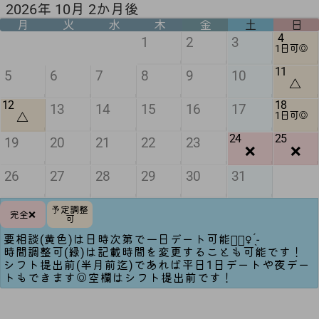
2026年 10月 2か月後
月
火
水
木
金
土
日
4
1
2
3
1日可◎
11
5
6
7
8
9
10
△
12
18
13
14
15
16
17
△
1日可◎
24
25
19
20
21
22
23
❌
❌
26
27
28
29
30
31
予定調整
完全❌
可
要相談(黄色)は日時次第で一日デート可能🙆🏻‍♀️ ̖́-‬
時間調整可(緑)は記載時間を変更することも可能です！
シフト提出前(半月前迄)であれば平日1日デートや夜デー
トもできます◎空欄はシフト提出前です！