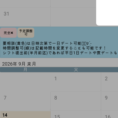
31
予定調整
完全❌
可
要相談(黄色)は日時次第で一日デート可能🙆🏻‍♀️ ̖́-‬
時間調整可(緑)は記載時間を変更することも可能です！
シフト提出前(半月前迄)であれば平日1日デートや夜デート
2026年 9月 来月
月
火
1
2
7
8
9
14
15
16