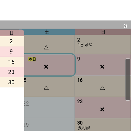
✖
土
日
日
1
2
2
1日可◎
△
9
8
9
本日
16
❌
❌
23
15
16
30
△
△
23
22
❌
30
29
要相談