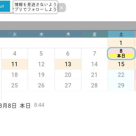
情報を見逃さないよう
rl
×
アプリでフォローしよう！
水
木
金
火
水
木
金
土
1
8
4
5
6
7
本日
6
7
11
12
13
14
15
18
19
20
21
22
13
25
26
27
28
29
14
△
8:44
年8月8日
本日
20
21
27
28