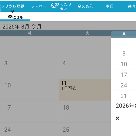
ぴったり
フリカレ登録
＋フォロー
全文表示
本日
共有u
表示
こはる
2026年 8月 今月
月
火
月
3
3
4
5
10
17
11
24
10
12
1日可◎
31
2026
17
18
19
❌
24
25
26