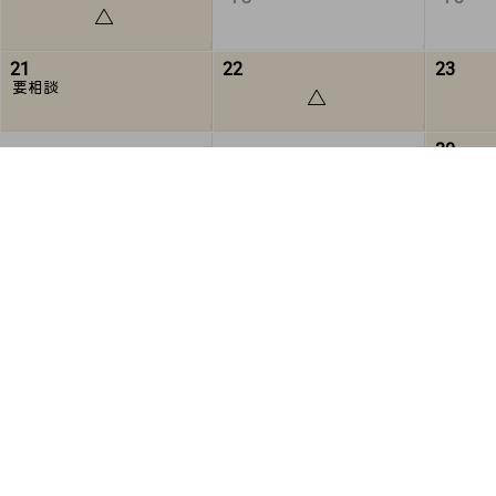
△
21
22
23
要相談
△
30
28
29
予定調整
完全❌
可
要相談(黄色)は日時次第で一日デート可能🙆🏻‍♀️ ̖́-‬
時間調整可(緑)は記載時間を変更することも可能です！
シフト提出前(半月前迄)であれば平日1日デートや夜デート
2026年 10月 2か月後
月
火