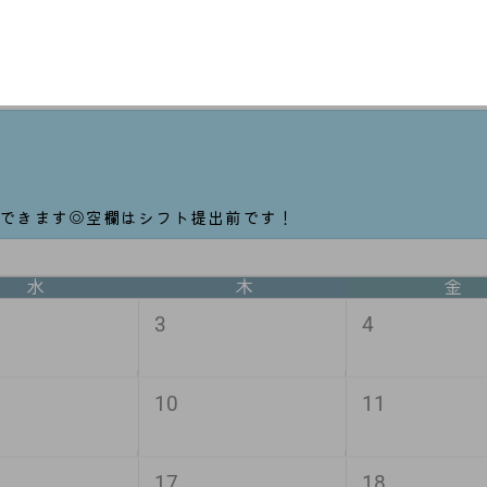
もできます◎空欄はシフト提出前です！
水
木
金
3
4
10
11
17
18