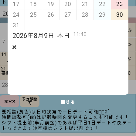
トもできます◎空欄はシフト提出前です！
17
18
19
20
21
22
23
2026年 9月 来月
24
25
26
27
28
29
30
月
火
水
木
金
土
日
31
5
6
1
2
3
4
△
1日可◎
11:40
2026年8月9日
本日
12
13
7
8
9
10
11
❌
1日可◎
❌
14
20
15
16
17
18
19
△
1日可◎
21
22
23
27
24
25
26
△
△
要相談
1日可◎
30
28
29
△
予定調整
完全❌
閉じる
可
要相談(黄色)は日時次第で一日デート可能🙆🏻‍♀️ ̖́-‬
時間調整可(緑)は記載時間を変更することも可能です！
シフト提出前(半月前迄)であれば平日1日デートや夜デー
トもできます◎空欄はシフト提出前です！