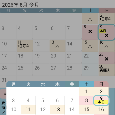
2026年 8月 今月
月
火
水
木
金
土
日
1
2
△
1日可◎
8
9
3
4
5
6
7
❌
本日
❌
11
13
15
16
10
12
14
△
△
△
1日可◎
23
17
18
19
20
21
22
❌
30
24
25
26
27
28
29
要相談
31
月
火
水
木
金
土
日
1
2
予定調整
完全❌
可
9
3
4
5
6
7
8
本日
要相談(黄色)は日時次第で一日デート可能🙆🏻‍♀️ ̖́-‬
時間調整可(緑)は記載時間を変更することも可能です！
10
11
12
13
14
15
16
シフト提出前(半月前迄)であれば平日1日デートや夜デー