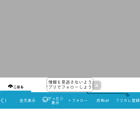
情報を見逃さないよう
×
アプリでフォローしよう！
こはる
ぴったり
本日
全文表示
＋フォロー
共有url
フリカレ登録
表示