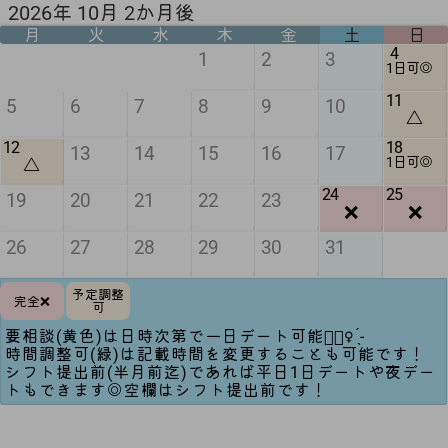
2026年 10月 2か月後
月
火
水
木
金
土
日
4
1
2
3
1日可◎
11
5
6
7
8
9
10
△
12
18
13
14
15
16
17
△
1日可◎
24
25
19
20
21
22
23
❌
❌
26
27
28
29
30
31
予定調整
完全❌
可
要相談(黄色)は日時次第で一日デート可能🙆🏻‍♀️ ̖́-‬
時間調整可(緑)は記載時間を変更することも可能です！
シフト提出前(半月前迄)であれば平日1日デートや夜デー
トもできます◎空欄はシフト提出前です！