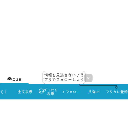
情報を見逃さないよう
×
アプリでフォローしよう！
こはる
ぴったり
本日
全文表示
＋フォロー
共有url
フリカレ登録
表示