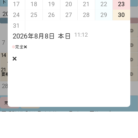
トもできます◎空欄はシフト提出前です！
17
18
19
20
21
22
23
2026年 9月 来月
24
25
26
27
28
29
30
月
火
水
木
金
土
日
31
5
6
1
2
3
4
△
1日可◎
11:12
2026年8月8日
本日
12
13
7
8
9
10
11
❌
1日可◎
完全❌
14
20
15
16
17
18
19
❌
△
1日可◎
21
22
23
27
24
25
26
△
△
要相談
1日可◎
30
28
29
△
予定調整
完全❌
閉じる
可
要相談(黄色)は日時次第で一日デート可能🙆🏻‍♀️ ̖́-‬
時間調整可(緑)は記載時間を変更することも可能です！
シフト提出前(半月前迄)であれば平日1日デートや夜デー
トもできます◎空欄はシフト提出前です！