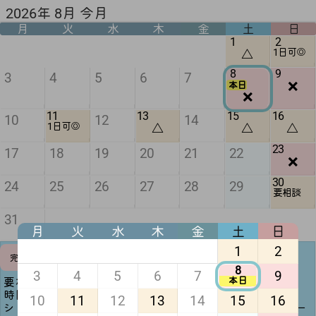
2026年 8月 今月
月
火
水
木
金
土
日
1
2
△
1日可◎
8
9
3
4
5
6
7
❌
本日
❌
11
13
15
16
10
12
14
△
△
△
1日可◎
23
17
18
19
20
21
22
❌
30
24
25
26
27
28
29
要相談
31
月
火
水
木
金
土
日
1
2
予定調整
完全❌
可
8
3
4
5
6
7
9
本日
要相談(黄色)は日時次第で一日デート可能🙆🏻‍♀️ ̖́-‬
時間調整可(緑)は記載時間を変更することも可能です！
10
11
12
13
14
15
16
シフト提出前(半月前迄)であれば平日1日デートや夜デー