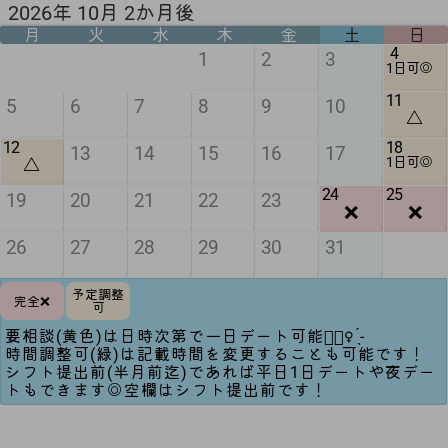
2026年 10月 2か月後
月
火
水
木
金
土
日
4
1
2
3
1日可◎
11
5
6
7
8
9
10
△
12
18
13
14
15
16
17
△
1日可◎
24
25
19
20
21
22
23
❌
❌
26
27
28
29
30
31
予定調整
完全❌
可
要相談(黄色)は日時次第で一日デート可能🙆🏻‍♀️ ̖́-‬
時間調整可(緑)は記載時間を変更することも可能です！
シフト提出前(半月前迄)であれば平日1日デートや夜デー
トもできます◎空欄はシフト提出前です！