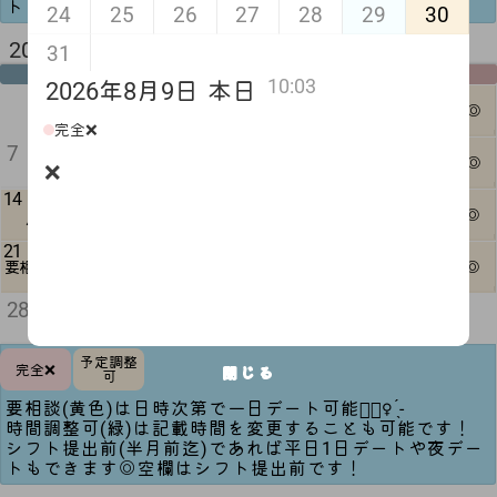
トもできます◎空欄はシフト提出前です！
24
25
26
27
28
29
30
2026年 9月 来月
31
月
火
水
木
金
土
日
10:03
2026年8月9日
本日
5
6
1
2
3
4
△
1日可◎
完全❌
12
13
7
8
9
10
11
❌
1日可◎
❌
14
20
15
16
17
18
19
△
1日可◎
21
22
23
27
24
25
26
△
△
要相談
1日可◎
30
28
29
△
予定調整
完全❌
閉じる
可
要相談(黄色)は日時次第で一日デート可能🙆🏻‍♀️ ̖́-‬
時間調整可(緑)は記載時間を変更することも可能です！
シフト提出前(半月前迄)であれば平日1日デートや夜デー
トもできます◎空欄はシフト提出前です！