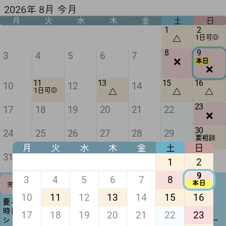
2026年 8月 今月
月
火
水
木
金
土
日
1
2
△
1日可◎
8
9
3
4
5
6
7
❌
本日
❌
11
13
15
16
10
12
14
△
△
△
1日可◎
23
17
18
19
20
21
22
❌
30
24
25
26
27
28
29
要相談
月
火
水
木
金
土
日
31
1
2
9
3
4
5
6
7
8
予定調整
本日
完全❌
可
10
11
12
13
14
15
16
要相談(黄色)は日時次第で一日デート可能🙆🏻‍♀️ ̖́-‬
時間調整可(緑)は記載時間を変更することも可能です！
17
18
19
20
21
22
23
シフト提出前(半月前迄)であれば平日1日デートや夜デー