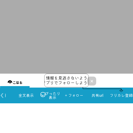
情報を見逃さないよう
×
アプリでフォローしよう！
こはる
ぴったり
本日
全文表示
＋フォロー
共有url
フリカレ登録
表示