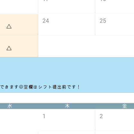
24
25
△
△
もできます◎空欄はシフト提出前です！
水
木
金
1
2