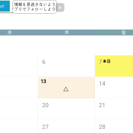
情報を見逃さないよう
rl
×
アプリでフォローしよう！
水
木
金
6
7
本日
13
14
△
20
21
27
28