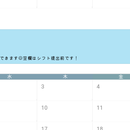
もできます◎空欄はシフト提出前です！
水
木
金
3
4
10
11
17
18