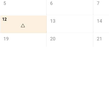
5
6
7
12
13
14
△
19
20
21
26
27
28
予定調整
完全❌
可
要相談(黄色)は日時次第で一日デート可能🙆🏻‍♀️ ̖́-‬
時間調整可(緑)は記載時間を変更することも可能です！
シフト提出前(半月前迄)であれば平日1日デートや夜デート