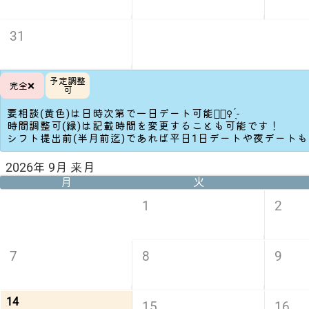
31
予定調整
完全❌
可
要相談(黄色)は日時次第で一日デート可能🙆🏻‍♀️ ̖́-‬
時間調整可(緑)は記載時間を変更することも可能です！
シフト提出前(半月前迄)であれば平日1日デートや夜デート
2026年 9月 来月
月
火
1
2
7
8
9
14
15
16