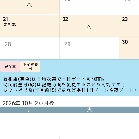
△
21
22
23
要相談
△
30
28
29
予定調整
完全❌
可
要相談(黄色)は日時次第で一日デート可能🙆🏻‍♀️ ̖́-‬
時間調整可(緑)は記載時間を変更することも可能です！
シフト提出前(半月前迄)であれば平日1日デートや夜デート
2026年 10月 2か月後
月
火