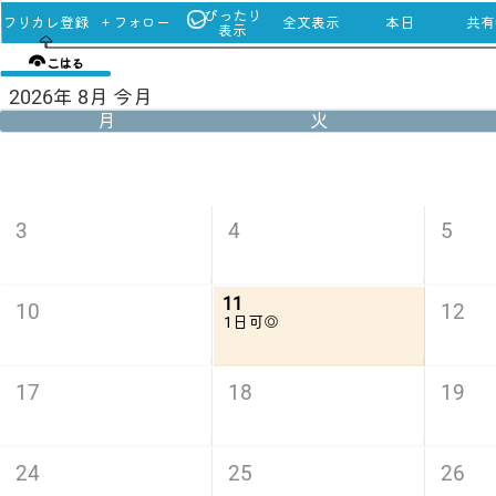
ぴったり
フリカレ登録
＋フォロー
全文表示
本日
共有u
表示
こはる
2026年 8月 今月
月
火
3
4
5
11
10
12
1日可◎
17
18
19
24
25
26