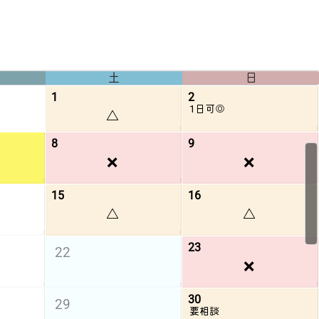
土
日
1
2
1日可◎
△
8
9
❌
❌
15
16
△
△
23
22
❌
30
29
要相談