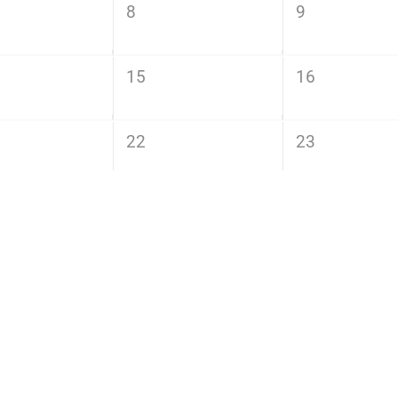
8
9
15
16
22
23
29
30
もできます◎空欄はシフト提出前です！