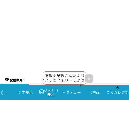
情報を見逃さないよう
×
アプリでフォローしよう！
配信専用 1
ぴったり
本日
全文表示
＋フォロー
共有url
フリカレ登録
表示