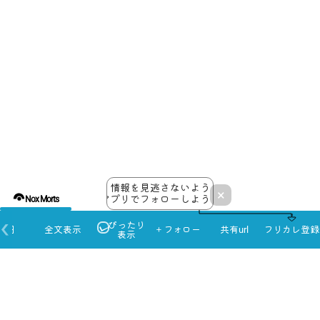
情報を見逃さないよう
×
アプリでフォローしよう！
Nox Morts
ぴったり
本日
全文表示
＋フォロー
共有url
フリカレ登録
表示