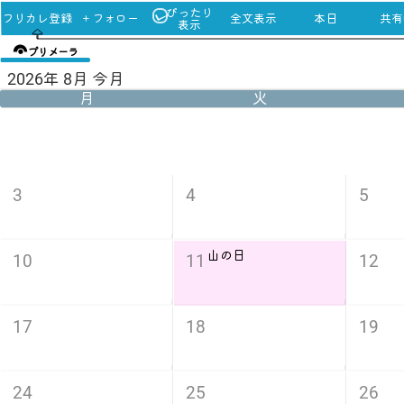
ぴったり
フリカレ登録
＋フォロー
全文表示
本日
共有u
表示
プリメーラ
2026年 8月 今月
月
火
3
4
5
山の日
10
11
12
17
18
19
24
25
26