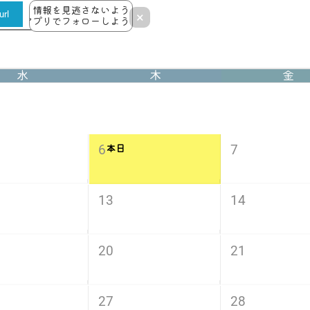
情報を見逃さないよう
rl
×
アプリでフォローしよう！
水
木
金
6
7
本日
13
14
20
21
27
28