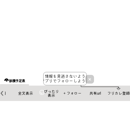
情報を見逃さないよう
×
アプリでフォローしよう！
診療予定表
ぴったり
本日
全文表示
＋フォロー
共有url
フリカレ登録
表示