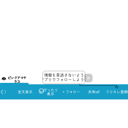
情報を見逃さないよう
×
ピンクアマテ
アプリでフォローしよう！
ラス
ぴったり
本日
全文表示
＋フォロー
共有url
フリカレ登録
表示