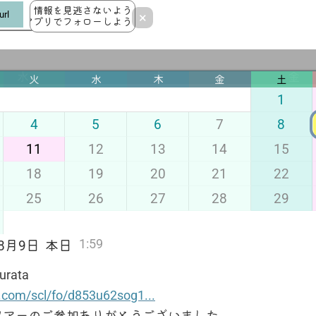
.com/scl/fo/..
dropbox.com/scl/fo/..
本日
am
dropbox.com/sc
情報を見逃さないよう
はツアーのご参加ありがと
本日はツアーのご
rl
×
アプリでフォローしよう！
うございました。
がとうございまし
水
木
金
水
木
金
火
水
木
金
土
1
4
5
6
7
8
11
12
13
14
15
6
7
18
19
20
21
22
box.com/scl/fo/..
写真
dropbox.com/scl/fo/..
ツアーのご参加あり
25
26
27
28
29
ございました。
dropbox.com/scl/fo/..
1:59
年8月9日
本日
.com/scl/fo/d853u62sog1...
13
14
ツアーのご参加ありがとうございました。