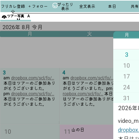
dropbox
ぴったり
フリカレ登録
＋フォロー
全文表示
本日
共有u
表示
2026年 7月 先月
ツアー写真 A
月
火
M
2026年 8月 今月
月
火
月
3
10
3
4
5
17
am
dropbox.com/scl/fo/..
am
dropbox.com/scl/fo/..
pm
drop
本日はツアーのご参加あり
本日はツアーのご参加あり
本日は
24
がとうございました。
がとうございました。pm
d
がとう
pm
dropbox.com/scl/fo/..
ropbox.com/scl/fo/..
本日
31
本日はツアーのご参加あり
はツアーのご参加ありがと
がとうございました。
うございました。
2026
dropbox
山の日
10
11
12
本日は