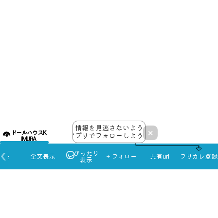
情報を見逃さないよう
×
ドールハウスK
アプリでフォローしよう！
IMURA
ぴったり
本日
全文表示
＋フォロー
共有url
フリカレ登録
表示