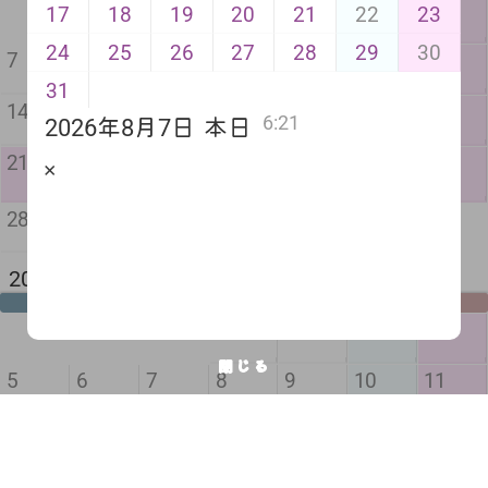
1
2
3
4
5
6
17
18
19
20
21
22
23
24
25
26
27
28
29
30
7
8
9
10
11
12
13
31
14
15
16
17
18
19
20
6:21
2026年8月7日
本日
敬老
振替
秋分
21
22
23
24
25
26
27
✕
の日
休日
の日
28
29
30
2026年 10月 2か月後
月
火
水
木
金
土
日
1
2
3
4
閉じる
5
6
7
8
9
10
11
スポ
12
13
14
15
16
17
18
ーツ
の日