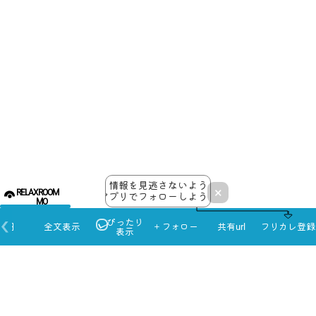
情報を見逃さないよう
×
RELAXROOM
アプリでフォローしよう！
MO
ぴったり
本日
全文表示
＋フォロー
共有url
フリカレ登録
表示