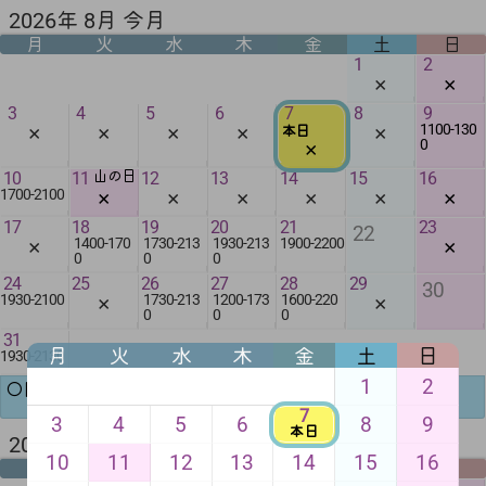
2026年 8月 今月
月
火
水
木
金
土
日
1
2
✕
✕
3
4
5
6
7
8
9
✕
✕
✕
✕
✕
1100-130
本日
0
✕
10
11
山の日
12
13
14
15
16
✕
✕
✕
✕
✕
✕
1700-2100
17
18
19
20
21
23
22
✕
✕
1400-170
1730-213
1930-213
1900-2200
0
0
0
24
25
26
27
28
29
30
✕
✕
1930-2100
1730-213
1200-173
1600-220
0
0
0
31
月
火
水
木
金
土
日
1930-2130
1
2
◯随時更新します。
7
3
4
5
6
8
9
本日
2026年 9月 来月
10
11
12
13
14
15
16
月
火
水
木
金
土
日