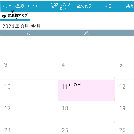
ぴったり
フリカレ登録
＋フォロー
全文表示
本日
共有u
表示
起源軸アカデ
ミー
2026年 8月 今月
月
火
3
4
5
山の日
10
11
12
17
18
19
24
25
26