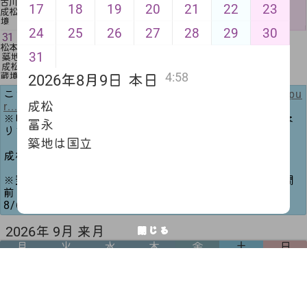
古川
築地
築地
冨岡
築地
築地
築地
17
18
19
20
21
22
23
成松は武蔵
成松は武
境
蔵境
24
25
26
27
28
29
30
31
松本
31
築地
成松は武
4:58
蔵境
2026年8月9日
本日
こちらから予約できます→
https://https://airrsv.net/pu
成松
r...
１週間前よりご予約が可能となります。
※時短勤務のスタッフの予約は都合により当日のみとな
冨永
ります。
築地は国立
成松8/3〜8/8休みとなります。
※翌月のご予約は、全店舗シフト作成の都合上、１週間
前よりご予約がお取り出来ない場合がございます。
8/6更新
2026年 9月 来月
閉じる
月
火
水
木
金
土
日
1
2
3
4
5
6
7
8
9
10
11
12
13