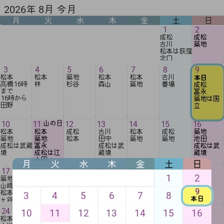
2026年 8月 今月
月
火
水
木
金
土
日
1
2
成松
成松
古川
築地
松本は荻窪
北口
3
4
5
6
7
8
9
松本
松本
築地
松本
松本
古川
本日
髙橋
16時
林
杉谷
森山
築地
番場
成松
冨永
16時
から
築地は国
田野
立
10
11
山の日
12
13
14
15
16
松本
松本
成松
古川
松本
成松
築地
築地
築地
松本
田中
築地
築地
池田
成松は武蔵
冨永
成松は武
成松は武
境
成松は江
蔵境
蔵境
古田
月
火
水
木
金
土
日
17
18
19
20
21
22
23
1
2
築地
成松
松本
成松
松本
成松
成松
山﨑
松本
古川
築地
築地
築地
古川
9
松本は阿佐
成松は武
松本は荻
3
4
5
6
7
8
本日
ヶ谷
蔵境
窪北口
24
25
26
27
28
29
30
10
11
12
13
14
15
16
松本
松本
成松
松本
松本
松本
成松