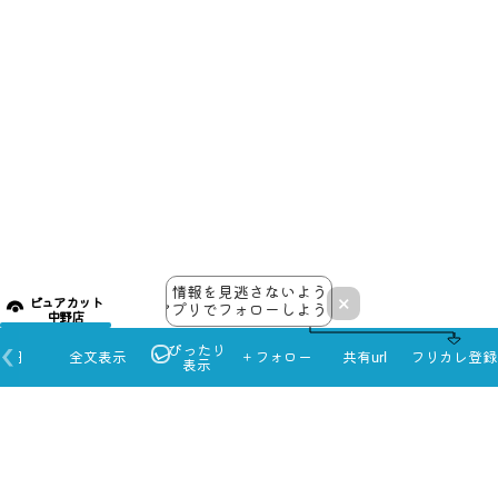
情報を見逃さないよう
×
ピュアカット
アプリでフォローしよう！
中野店
ぴったり
本日
全文表示
＋フォロー
共有url
フリカレ登録
表示