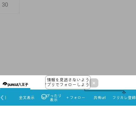
30
情報を見逃さないよう
×
アプリでフォローしよう！
purecut八王子
ぴったり
本日
全文表示
＋フォロー
共有url
フリカレ登録
表示