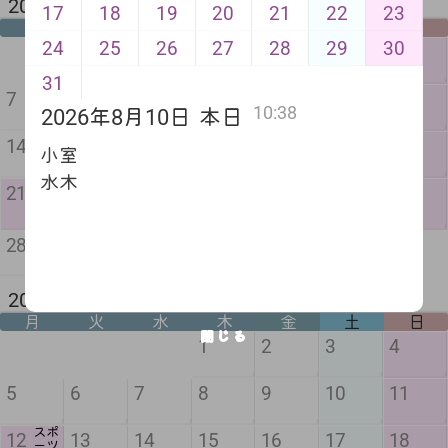
2026年 9月 来月
17
18
19
20
21
22
23
月
火
水
木
金
土
日
24
25
26
27
28
29
30
1
2
3
4
5
6
31
7
8
9
10
11
12
13
10:38
2026年8月10日
本日
14
15
16
17
18
19
20
小室
水木
敬老
振替
秋分
21
22
23
24
25
26
27
の日
休日
の日
28
29
30
2026年 10月 2か月後
月
火
水
木
金
土
日
閉じる
1
2
3
4
5
6
7
8
9
10
11
スポ
12
13
14
15
16
17
18
ーツ