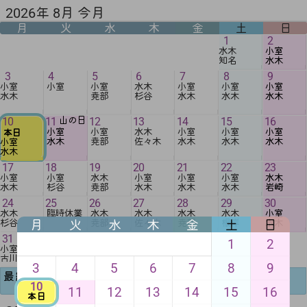
2026年 8月 今月
月
火
水
木
金
土
日
1
2
水木
小室
知名
水木
3
4
5
6
7
8
9
小室
小室
小室
水木
小室
小室
小室
水木
尭部
杉谷
水木
水木
水木
10
11
山の日
12
13
14
15
16
小室
小室
水木
小室
小室
小室
本日
水木
尭部
佐々木
水木
水木
水木
小室
水木
17
18
19
20
21
22
23
小室
小室
水木
小室
小室
小室
水木
水木
杉谷
尭部
水木
水木
水木
岩崎
24
25
26
27
28
29
30
水木
臨時休業
水木
水木
水木
水木
小室
月
火
水
木
金
土
日
杉谷
尭部
佐々木
尭部
根岸
水木
31
1
2
小室
古川
3
4
5
6
7
8
9
最終更新8月3日
10
11
12
13
14
15
16
本日