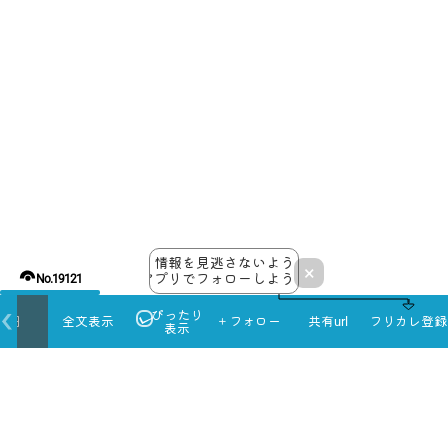
情報を見逃さないよう
×
アプリでフォローしよう！
No.19121
ぴったり
本日
全文表示
＋フォロー
共有url
フリカレ登録
表示