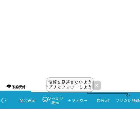
情報を見逃さないよう
×
アプリでフォローしよう！
予約受付
ぴったり
本日
全文表示
＋フォロー
共有url
フリカレ登録
表示