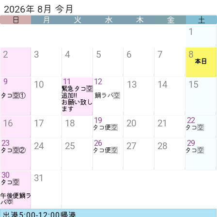
2026年 8月 今月
日
月
火
水
木
金
土
1
2
3
4
5
6
7
8
本日
9
11
12
10
13
14
15
緊急タコ🈳
タコ🈳①
追加‼️
鯛ラバ🈳
お願い致し
ます
19
22
16
17
18
20
21
タコ便🈳
タコ🈳
23
26
29
24
25
27
28
タコ🈳②
タコ便🈳
タコ🈳
30
31
タコ🈳
午後便鯛ラ
バ🈳
出港5:00-12:00帰港