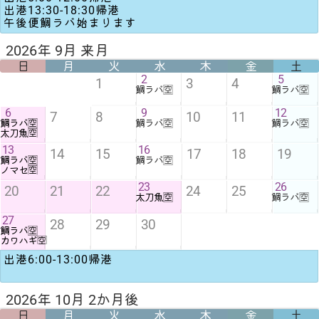
出港13:30-18:30帰港
午後便鯛ラバ始まります
2026年 9月 来月
日
月
火
水
木
金
土
2
5
1
3
4
鯛ラバ🈳
鯛ラバ🈳
6
9
12
7
8
10
11
鯛ラバ🈳
鯛ラバ🈳
鯛ラバ🈳
太刀魚🈳
13
16
14
15
17
18
19
鯛ラバ🈳
鯛ラバ🈳
ノマセ🈳
23
26
20
21
22
24
25
太刀魚🈳
鯛ラバ🈳
27
28
29
30
鯛ラバ🈳
カワハギ🈳
出港6:00-13:00帰港
2026年 10月 2か月後
日
月
火
水
木
金
土