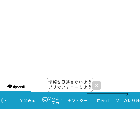
25
26
27
28
29
30
31
情報を見逃さないよう
×
アプリでフォローしよう！
sippotail
ぴったり
本日
全文表示
＋フォロー
共有url
フリカレ登録
表示