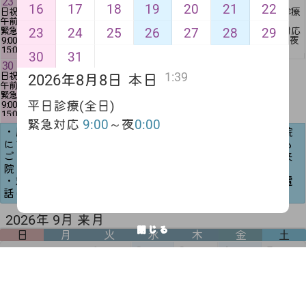
23
24
25
26
27
28
29
16
17
18
19
20
21
22
日祝診療
平日診療
平日診療
休診日
平日診療
休診日
平日診療
午前
全日
全日
緊急対応
全日
緊急対応
全日
23
24
25
26
27
28
29
緊急対応
緊急対応
緊急対応
9:00
～夕
緊急対応
不可
緊急対応
9:00
～
9:00
～夜
9:00
～夜
14:00
9:00
～夜
9:00
～夜
15:00
0:00
0:00
0:00
0:00
30
31
30
31
1:39
日祝診療
平日診療
2026年8月8日
本日
午前
全日
緊急対応
緊急対応
平日診療(全日)
9:00
～
9:00
～夜
15:00
0:00
緊急対応
9:00
～夜
0:00
・原則当院の飼い主様を対象にしておりますので、他院
にて予防・治療を受けている方は対応できかねる場合も
ございます（今後対応希望の方は、診察時間にまずご来
院ください）
・対応可能時間であれば、当院に電話連絡後、留守番電
話にメッセージを残してください。
2026年 9月 来月
閉じる
日
月
火
水
木
金
土
1
2
3
4
5
6
7
8
9
10
11
12