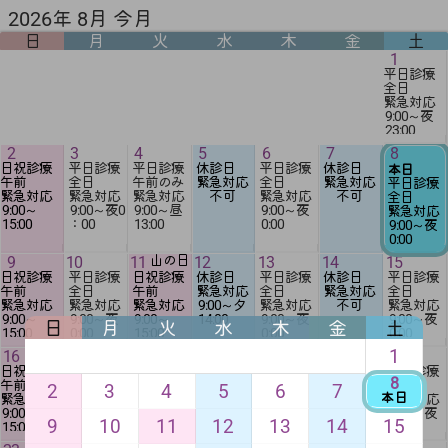
2026年 8月 今月
日
月
火
水
木
金
土
1
平日診療
全日
緊急対応
9:00
～夜
23:00
2
3
4
5
6
7
8
日祝診療
平日診療
平日診療
休診日
平日診療
休診日
本日
午前
全日
午前のみ
緊急対応
全日
緊急対応
平日診療
緊急対応
緊急対応
緊急対応
不可
緊急対応
不可
全日
9:00
～
9:00
～夜0
9:00
～昼
9:00
～夜
緊急対応
15:00
：00
13:00
0:00
9:00
～夜
0:00
9
10
11
山の日
12
13
14
15
日祝診療
平日診療
日祝診療
休診日
平日診療
休診日
平日診療
午前
全日
午前
緊急対応
全日
緊急対応
全日
緊急対応
緊急対応
緊急対応
9:00
～夕
緊急対応
不可
緊急対応
9:00
～
9:00
～夜
9:00
～
14:00
9:00
～夜
9:00
～夜
日
月
火
水
木
金
土
15:00
0:00
15:00
0:00
0:00
1
16
17
18
19
20
21
22
日祝診療
平日診療
平日診療
休診日
平日診療
休診日
平日診療
8
午前
全日
全日
緊急対応
全日
緊急対応
全日
2
3
4
5
6
7
本日
緊急対応
緊急対応
緊急対応
9:00
～夕
緊急対応
不可
緊急対応
9:00
～
9:00
～夜
9:00
～夜
14:00
9:00
～夜
9:00
～夜
9
10
11
12
13
14
15
15:00
0:00
0:00
0:00
0:00