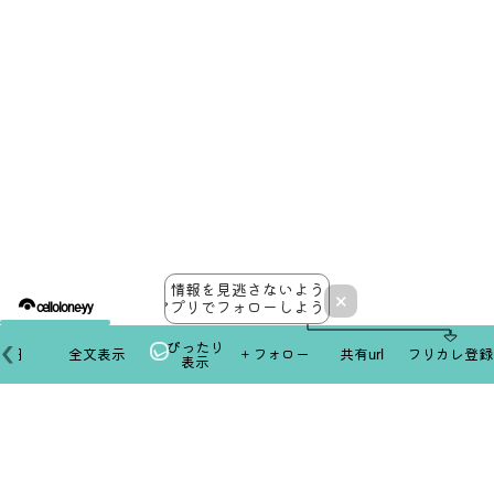
情報を見逃さないよう
×
アプリでフォローしよう！
cellolone-yy
ぴったり
本日
全文表示
＋フォロー
共有url
フリカレ登録
表示