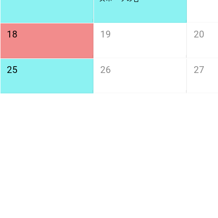
18
19
20
25
26
27
本社・営
本社休み
業所休み