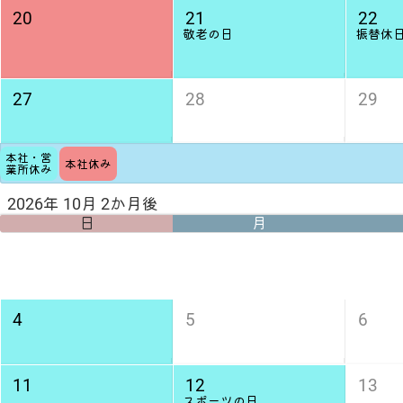
20
21
22
敬老の日
振替休
27
28
29
本社・営
本社休み
業所休み
2026年 10月 2か月後
日
月
4
5
6
11
12
13
スポーツの日