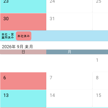
23
24
25
30
31
本社・営
本社休み
業所休み
2026年 9月 来月
日
月
1
6
7
8
13
14
15