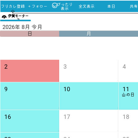
ぴったり
フリカレ登録
＋フォロー
全文表示
本日
共有u
表示
伊賀モーター
ス
2026年 8月 今月
日
月
2
3
4
9
10
11
山の日
16
17
18