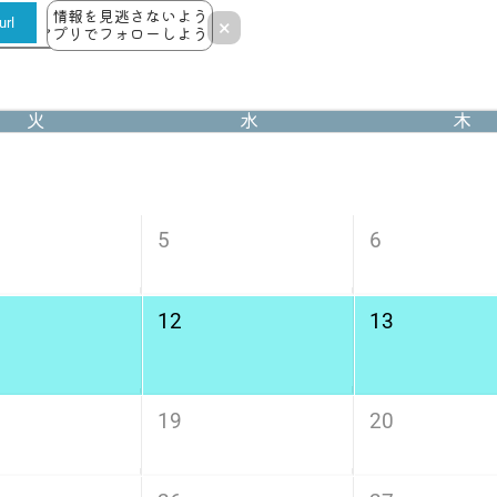
情報を見逃さないよう
rl
×
アプリでフォローしよう！
火
水
木
5
6
12
13
19
20