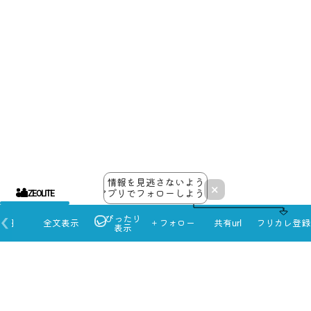
情報を見逃さないよう
×
アプリでフォローしよう！
ZEOLITE
ぴったり
本日
全文表示
＋フォロー
共有url
フリカレ登録
表示