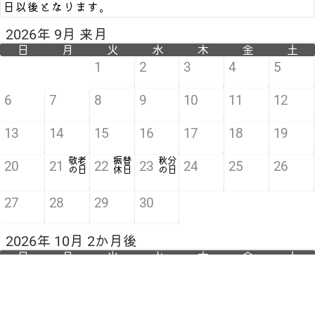
日以後となります。
2026年 9月 来月
日
月
火
水
木
金
土
1
2
3
4
5
6
7
8
9
10
11
12
13
14
15
16
17
18
19
敬老
振替
秋分
20
21
22
23
24
25
26
の日
休日
の日
27
28
29
30
2026年 10月 2か月後
日
月
火
水
木
金
土
1
2
3
4
5
6
7
8
9
10