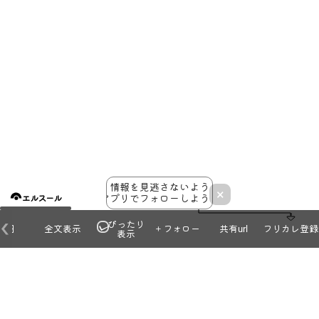
29
30
情報を見逃さないよう
×
アプリでフォローしよう！
エルスール
ぴったり
本日
全文表示
＋フォロー
共有url
フリカレ登録
表示