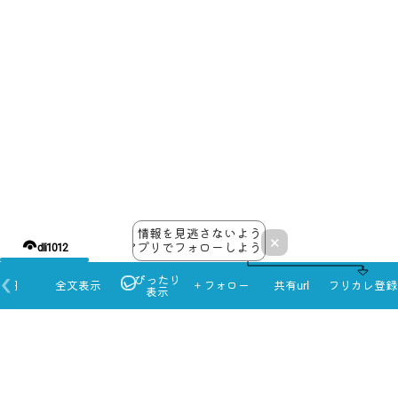
セミナー
『ニード
喚起 死亡
保障とリ
ビングニ
ーズ
』
一般5千円
月額2万円
（会員無
コース以上
料）
のみ参加可
■グリーンは、全ての会員が無料で受けられます。非会員
の方は5,000円となります
■オレンジは、スタンダード会員、プレミアム会員が無料
、セミナー会員、非会員は5,000円となります
2026年 10月 2か月後
情報を見逃さないよう
×
月
火
水
木
金
土
日
アプリでフォローしよう！
dli1012
1
2
3
4
ぴったり
本日
全文表示
＋フォロー
共有url
フリカレ登録
表示
5
6
7
8
9
10
11
スポ
12
13
14
15
16
17
18
ーツ
の日