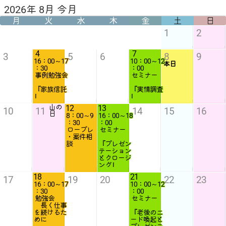
2026年 8月 今月
月
火
水
木
金
土
日
1
2
4
7
3
5
6
8
9
16：00～17
10：00～12
本日
：30
：00
事例勉強会
セミナー
『家族信託
『実情調査
』
』
山の
12
13
10
11
14
15
16
日
8：00～9
16：00～18
：30
：00
ロープレ
セミナー
・案件相
談
『プレゼン
テーション
とクロージ
ング』
18
21
17
19
20
22
23
16：00～17
10：00～12
：30
：00
勉強会
セミナー
長く仕事
を続けるた
『老後のニ
めに
ード喚起と