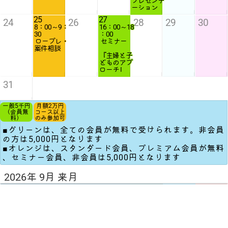
プレゼンテ
ーション
25
27
24
26
28
29
30
8：00～9：
16：00～18
30
：00
ロープレ・
セミナー
案件相談
『主婦と子
どものアプ
ローチ』
31
一般5千円
月額2万円
（会員無
コース以上
料）
のみ参加可
■グリーンは、全ての会員が無料で受けられます。非会員
の方は5,000円となります
■オレンジは、スタンダード会員、プレミアム会員が無料
、セミナー会員、非会員は5,000円となります
2026年 9月 来月
月
火
水
木
金
土
日
2
4
1
3
5
6
16：00～17
１0：00～1
：30
2：0０
事例勉強会
セミナー