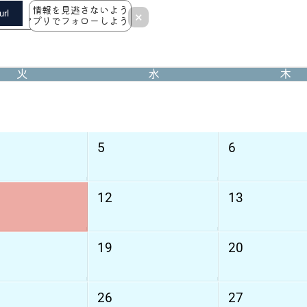
情報を見逃さないよう
rl
×
アプリでフォローしよう！
火
水
木
5
6
12
13
19
20
26
27