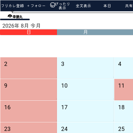
ぴったり
フリカレ登録
＋フォロー
全文表示
本日
共有u
表示
幸徳丸
2026年 8月 今月
日
月
2
3
4
9
10
11
16
17
18
23
24
25