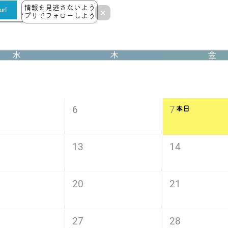
情報を見逃さないよう
rl
×
アプリでフォローしよう！
水
木
金
6
7
本日
13
14
20
21
27
28