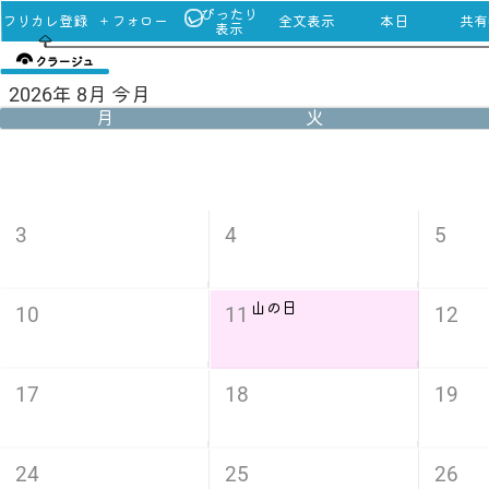
ぴったり
フリカレ登録
＋フォロー
全文表示
本日
共有u
表示
クラージュ
2026年 8月 今月
月
火
3
4
5
山の日
10
11
12
17
18
19
24
25
26