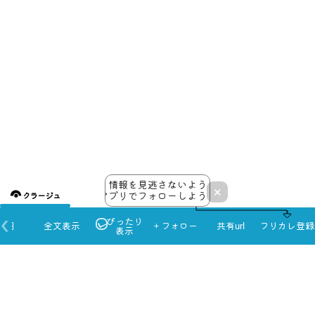
情報を見逃さないよう
×
アプリでフォローしよう！
クラージュ
ぴったり
本日
全文表示
＋フォロー
共有url
フリカレ登録
表示