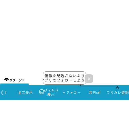
情報を見逃さないよう
×
アプリでフォローしよう！
クラージュ
ぴったり
本日
全文表示
＋フォロー
共有url
フリカレ登録
表示