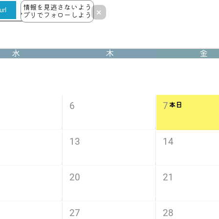
情報を見逃さないよう
rl
×
アプリでフォローしよう！
水
木
金
6
7
本日
13
14
20
21
27
28