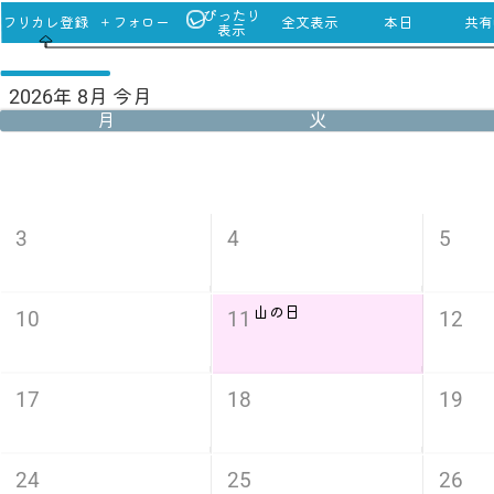
ぴったり
フリカレ登録
＋フォロー
全文表示
本日
共有u
表示
2026年 8月 今月
月
火
3
4
5
山の日
10
11
12
17
18
19
24
25
26