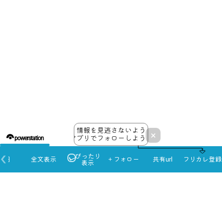
情報を見逃さないよう
×
アプリでフォローしよう！
powerstation
ぴったり
本日
全文表示
＋フォロー
共有url
フリカレ登録
表示