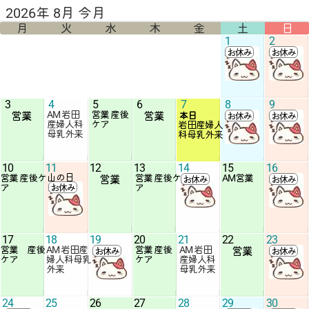
2026年 8月 今月
月
火
水
木
金
土
日
1
2
お休み
お休み
3
4
5
6
7
8
9
AM 岩田
営業 産後
営業
営業
本日
お休み
お休み
産婦人科
ケア
岩田産婦人
母乳外来
科母乳外来
10
11
12
13
14
15
16
営業 産後ケ
山の日
営業 産後ケ
AM営業
営業
お休み
お休み
ア
ア
お休み
17
18
19
20
21
22
23
営業 産後
AM 岩田産
営業 産後
AM 岩田
営業
お休み
お休み
ケア
婦人科母乳
ケア
産婦人科
外来
母乳外来
24
25
26
27
28
29
30