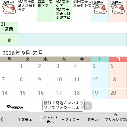
AM 岩田産
営業 産
AM 産後
岩田産婦人
お休み
お休み
お休み
婦人科母乳
後ケア
ケア
科母乳外来
外来
PM 岩田
産婦人科
両親学級
31
営業
緑
2026年 9月 来月
月
火
水
木
金
土
日
1
2
3
4
5
6
7
8
9
10
11
12
13
14
15
16
17
18
19
20
情報を見逃さないよう
敬老
振替
秋分
×
21
22
23
24
25
26
27
アプリでフォローしよう！
の日
休日
の日
28
29
30