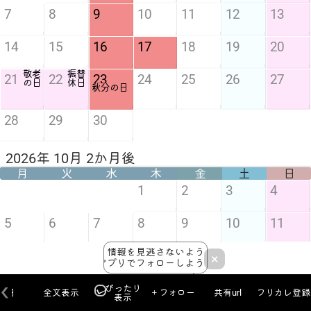
7
8
9
10
11
12
13
14
15
16
17
18
19
20
敬老
振替
21
22
23
24
25
26
27
の日
休日
秋分の日
28
29
30
2026年 10月 2か月後
月
火
水
木
金
土
日
1
2
3
4
5
6
7
8
9
10
11
スポ
情報を見逃さないよう
12
13
14
15
16
17
18
×
ーツ
アプリでフォローしよう！
の日
ぴったり
本日
全文表示
＋フォロー
共有url
フリカレ登録
表示
19
20
21
22
23
24
25