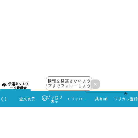
情報を見逃さないよう
×
伊達ネットワ
アプリでフォローしよう！
ーク委員会
ぴったり
本日
全文表示
＋フォロー
共有url
フリカレ登録
表示