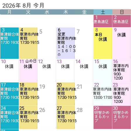
2026年 8月 今月
月
火
水
木
金
土
日
1
2
徳島遠征
徳島遠征
3
4
6
8
9
5
7
草津総合体
草津市内体
変更
休講
本日
草津市内体
休講
17:30
-
19:30
17:30
-
19:15
育館
１４：００
－１６：３
０
10
11
山の日
12
13
14
15
16
草津市内
休講
休講
休講
休講
休講
休講
9:00
-
12:00
17
18
20
22
23
19
21
草津総合体
草津市内体
草津市内体
草津市内体
草津市内
17:30
-
19:30
17:30
-
19:15
17:30
-
19:15
13:00
-
17:00
9:00
-
12:00
24
25
27
29
30
26
28
草津総合体
草津市内体
草津市内体
明智かめ
明智かめ
まるカッ
まるカッ
17:30
-
19:30
17:30
-
19:15
17:30
-
19:15
プ
プ