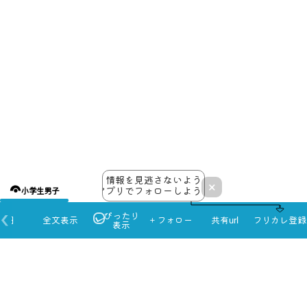
情報を見逃さないよう
×
アプリでフォローしよう！
小学生男子
ぴったり
本日
全文表示
＋フォロー
共有url
フリカレ登録
表示