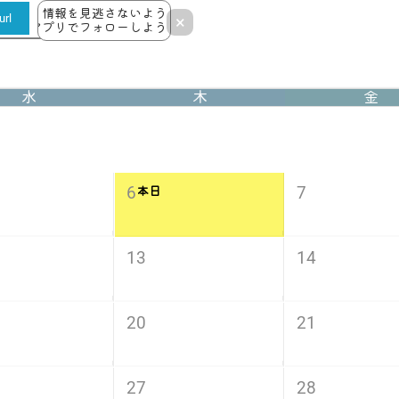
情報を見逃さないよう
rl
×
アプリでフォローしよう！
水
木
金
6
7
本日
13
14
20
21
27
28