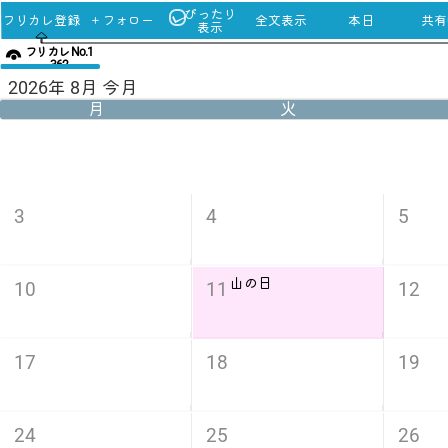
ぴったり
フリカレ登録
＋フォロー
全文表示
本日
共有u
表示
フリカレ No.1
362
2026年 8月 今月
月
火
3
4
5
山の日
10
11
12
17
18
19
24
25
26