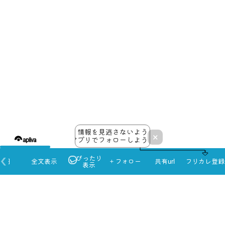
情報を見逃さないよう
×
アプリでフォローしよう！
apliva
ぴったり
本日
全文表示
＋フォロー
共有url
フリカレ登録
表示