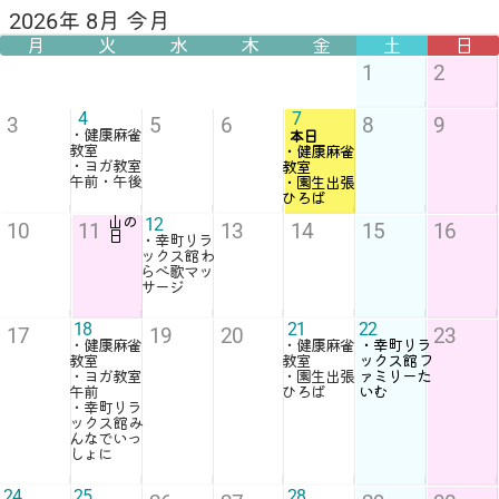
2026年 8月 今月
月
火
水
木
金
土
日
1
2
4
7
3
5
6
8
9
・健康麻雀
本日
教室
・健康麻雀
・ヨガ教室
教室
午前・午後
・園生出張
ひろば
山の
12
10
11
13
14
15
16
日
・幸町リラ
ックス館 わ
らべ歌マッ
サージ
18
21
22
17
19
20
23
・健康麻雀
・健康麻雀
・幸町リラ
教室
教室
ックス館 フ
・ヨガ教室
・園生出張
ァミリーた
午前
ひろば
いむ
・幸町リラ
ックス館 み
んなでいっ
しょに
24
25
28