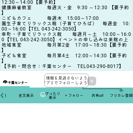
12:30～14:00【要予約】
健康麻雀教室 毎週火・金 9:30 ～12:30 【要予約
】
こどもカフェ 毎週木 15:00～17:00
園生子育てリラックス館（子育てひろば） 毎週金 10:
00～16:00【TEL 043-242-3050】
幸町・子育てリラックス館 毎週月～土 10:00～16:0
0【TEL 043-242-3050】イベントの申し込みは来館の上
地域食堂 毎月第2金 17:00～18:30【要予約
】
子ども食堂 毎月第4土 12:00～14:30【要予約
】
【予約・問合せ：千葉センター TEL043-290-8017】
情報を見逃さないよう
×
アプリでフォローしよう！
千葉センター
ぴったり
本日
全文表示
＋フォロー
共有url
フリカレ登録
表示