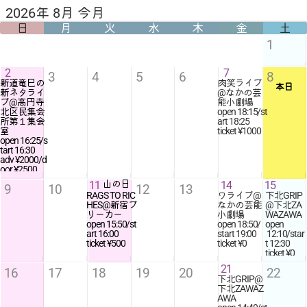
2026年 8月 今月
日
月
火
水
木
金
土
1
2
7
3
4
5
6
8
新道竜巳の
肉笑ライブ
本日
新ネタライ
@なかの芸
ブ@高円寺
能小劇場
北区民集会
open
18:15
/st
所第１集会
art
18:25
室
ticket ¥1000
open
16:25
/s
tart
16:30
adv ¥2000/d
oor ¥2500
11
山の日
14
15
9
10
12
13
RAGS TO RIC
ワライブ@
下北GRIP
HES@新宿ブ
なかの芸能
@下北ZA
リーカー
小劇場
WAZAWA
open
15:50
/st
open
18:50
/
open
art
16:00
start
19:00
12:10
/star
ticket ¥500
ticket ¥0
t
12:30
ticket ¥0
21
16
17
18
19
20
22
下北GRIP@
下北ZAWAZ
AWA