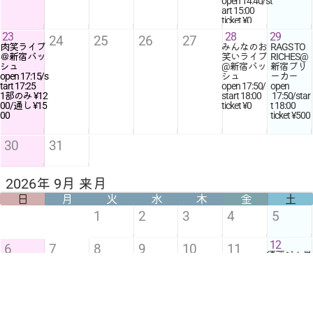
open
14:40
/st
art
15:00
ticket ¥0
23
28
29
24
25
26
27
肉笑ライブ
みんなのお
RAGS TO
＠新宿バッ
笑いライブ
RICHES@
シュ
@新宿バッ
新宿ブリ
open
17:15
/s
シュ
ーカー
tart
17:25
open
17:50
/
open
1部のみ ¥12
start
18:00
17:50
/star
00/通し ¥15
ticket ¥0
t
18:00
00
ticket ¥500
30
31
2026年 9月 来月
日
月
火
水
木
金
土
1
2
3
4
5
12
6
7
8
9
10
11
須藤ジム単
独ライブ2²
にゃんにゃ
ん @スタジ
オスペース
新宿御苑