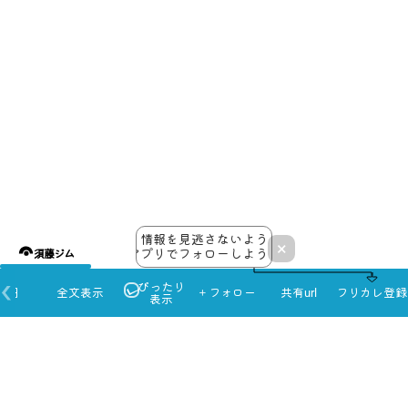
25
26
27
28
29
30
31
情報を見逃さないよう
×
アプリでフォローしよう！
須藤ジム
ぴったり
本日
全文表示
＋フォロー
共有url
フリカレ登録
表示