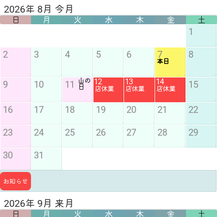
2026年 8月 今月
日
月
火
水
木
金
土
1
2
3
4
5
6
7
8
本日
山の
12
13
14
9
10
11
15
日
店休業
店休業
店休業
16
17
18
19
20
21
22
23
24
25
26
27
28
29
30
31
お知らせ
2026年 9月 来月
日
月
火
水
木
金
土