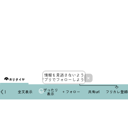
情報を見逃さないよう
×
アプリでフォローしよう！
ホリタイヤ
ぴったり
本日
全文表示
＋フォロー
共有url
フリカレ登録
表示