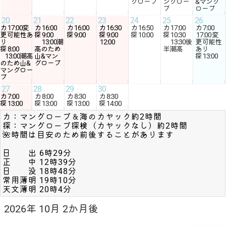
グローブ
ングロー
&マング
ブ
ローブ
20
21
22
23
24
25
26
カ
17:00
変
カ
16:00
カ
16:00
カ
16:30
カ
16:50
カ
17:00
カ
7:00
更可能性あ
探
9:00
探
9:00
探
9:00
探
10:00
探
10:30
17:00
変
り
13:00
潮
12:00
13:30
後
更可能性
探
8:00
高のため
半潮高
あり
13:00
潮高
山&マン
探
13:00
のため山&
グローブ
マングロー
ブ
27
28
29
30
カ
7:00
カ
8:00
カ
8:30
カ
8:30
探
13:00
探
13:00
探
13:00
探
14:00
カ：マングローブ＆海のカヤック約2時間
探：マングローブ探検（カヤックなし）約2時間
🌺時間は目安のため前後することがあります
日 出 6時29分
正 中 12時39分
日 没 18時48分
常用薄明 19時10分
天文薄明 20時4分
2026年 10月 2か月後
日
月
火
水
木
金
土