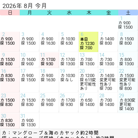
2026年 8月 今月
日
月
火
水
木
金
土
1
カ
9:00
探
15:00
2
3
4
5
6
7
8
カ
9:00
カ
9:00
カ
9:00
カ
10:30
カ
14:00
カ
15:00
本日
探
15:00
探
15:00
探
16:30
探
6:30
探
8:00
探
8:00
カ
12:30
探
7:00
9
10
11
12
13
14
15
カ
15:30
カ
16:00
カ
17:00
カ
17:00
カ
7:00
カ
7:30
カ
8:00
探
8:00
探
9:00
探
9:30
探
13:00
探
13:00
探
13:00
探
13:00
16
17
18
19
20
21
22
カ
8:30
カ
9:00
カ
9:00
カ
10:30
カ
12:00
カ
14:00
カ
15:00
探
13:30
探
15:00
探
16:30
探 なし
探
6:15
変
変更可能
変更可能
更可能性
性あり
性あり
あり
探
7:00
探
8:00
23
24
25
26
27
28
29
カ
15:00
カ
15:30
カ
16:00
カ
17:00
カ
6:50
カ
7:00
カ
8:30
変
探
8:30
探
8:30
探
9:00
探
9:30
探
14:00
探
14:00
更可能
探
14:00
30
31
カ
8:30
カ
9:00
探
13:00
探
13:30
カ：マングローブ＆海のカヤック約2時間