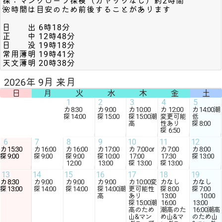
探：マングローブ探検（カヤックなし）約2時間
🌺時間は目安のため前後することがあります
日 出 6時18分
正 中 12時48分
日 没 19時18分
常用薄明 19時41分
天文薄明 20時38分
2026年 9月 来月
日
月
火
水
木
金
土
1
2
3
4
5
カ
8:30
カ
9:00
カ
10:00
カ
12:00
カ
14:00
潮
探
14:00
探
15:00
探
15:00
潮
変更可能
低
高
性あり
探
8:00
探
6:50
6
7
8
9
10
11
12
カ
15:30
カ
16:00
カ
16:00
カ
17:00
カ
7:00
or
カ
7:00
カ
8:00
探
9:00
探
9:00
探
9:00
探
10:00
17:00
17:30
探
13:00
12:00
13:00
探
13:00
探
13:00
13
14
15
16
17
18
19
カ
8:30
カ
9:00
カ
9:00
カ
9:00
カ
10:00
変
カなし
カなし
探
13:00
探
14:00
探
14:00
探
14:00
潮
更可能性
探
8:00
探
7:00
高
あり
13:00
10:00
探
15:00
潮
16:00
13:00
高のため
潮高のた
16:00
潮高
山&マン
め山&マ
のため山