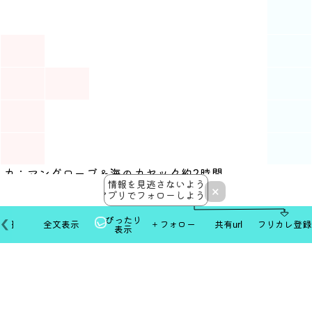
1
2
3
カ
8:30
探
14:00
4
5
6
7
8
9
10
11
12
13
14
15
16
17
18
19
20
21
22
23
24
25
26
27
28
29
30
31
カ：マングローブ＆海のカヤック約2時間
情報を見逃さないよう
探：マングローブ探検（カヤックなし）約2時間
×
アプリでフォローしよう！
🌺時間は目安のため前後することがあります
ぴったり
日 出 6時41分
本日
全文表示
＋フォロー
共有url
フリカレ登録
表示
正 中 12時29分
日 没 18時18分
常用薄明 18時40分
天文薄明 19時33分